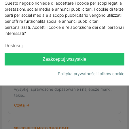
Questo negozio richiede di accettare i cookie per scopi legati a
Odkryj najlepsze alternatywy dla rimotoshop.com dla
prestazioni, social media e annunci pubblicitari. I cookie di terze
motocyklistów z Europy Środkowej. Odkryj Sixrace i
parti per social media e a scopo pubblicitario vengono utilizzati
inne opcje wysokiej jakości części rowerowych już
per offrire funzionalità social e annunci pubblicitari
dziś!
personalizzati. Accetti i cookie e l'elaborazione dei dati personali
Czytaj →
interessati?
Dostosuj
NAJLEPSZE
Zaakceptuj wszystkie
Najlepsze alternatywy dla forbikes.it dla
kupujących z Europy Środkowej
Polityka prywatności i plików cookie
Odkryj najlepsze alternatywy dla forbikes.it dla
kupujących w Europie Środkowej. Znajdź niezawodną
wysyłkę, sprawdzone dopasowanie i najlepsze marki,
takie...
Czytaj →
SPECCHIETTI MOTO OMOLOGATI