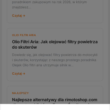
poradnikiem zakupowym na rok 2026, w którym
znajdziesz...
Czytaj →
OLIO FILTRI ARIA
Olio Filtri Aria: Jak olejować filtry powietrza
do skuterów
Dowiedz się, jak olejować filtry powietrza do motocykli
i skuterów, korzystając z naszego prostego poradnika.
Olejek Olio filtri aria utrzymuje silnik w...
Czytaj →
NAJLEPSZY
Najlepsze alternatywy dla rimotoshop.com
dla motocyklistów z Europy Środkowej