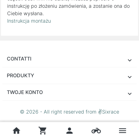
instrukcję po złożeniu zamówienia, a zostanie ona do
Ciebie wysłana.
Instrukcja montażu
CONTATTI
PRODUKTY
TWOJE KONTO
© 2026 - All right reserved from ✌Sixrace
home
shopping_cart
person
motorcycle
menu