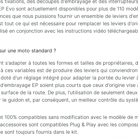
 fixations, des découpes d'embrayage et des interrupteurs 
EP Evo sont actuellement disponibles pour plus de 110 modèl
ances que nous puissions fournir un ensemble de leviers d'
t tout ce qui est nécessaire pour remplacer les leviers d'or
lisé en conjonction avec les instructions vidéo télécharge
 sur une moto standard ?
t s'adapter à toutes les formes et tailles de propriétaires,
 à ces variables est de produire des leviers qui conviendro
oté d'un réglage intégré pour adapter la portée du levier à 
et d'embrayage EP soient plus courts que ceux d'origine vise 
 surface de la route. De plus, l'utilisation de seulement deu
ur le guidon et, par conséquent, un meilleur contrôle du sys
nt 100% compatibles sans modification avec le modèle de m
ccessoires sont compatibles Plug & Play avec les composan
sont toujours fournis dans le kit.