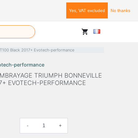
Yes, VAT excluded
No thanks
shopping_cart
e T100 Black 2017+ Evotech-performance
otech-performance
'EMBRAYAGE TRIUMPH BONNEVILLE
17+ EVOTECH-PERFORMANCE
-
+