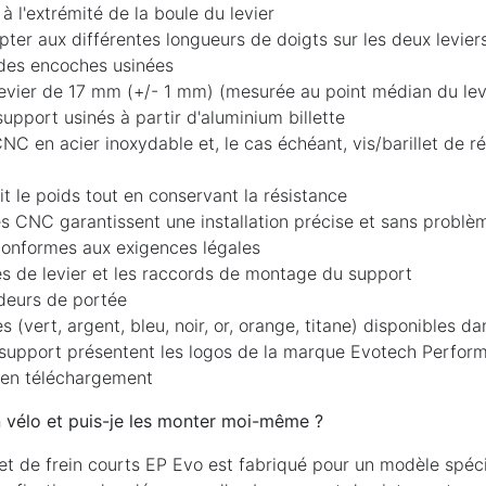
à l'extrémité de la boule du levier
pter aux différentes longueurs de doigts sur les deux levier
 des encoches usinées
levier de 17 mm (+/- 1 mm) (mesurée au point médian du lev
pport usinés à partir d'aluminium billette
NC en acier inoxydable et, le cas échéant, vis/barillet de r
uit le poids tout en conservant la résistance
 CNC garantissent une installation précise et sans problè
 conformes aux exigences légales
mes de levier et les raccords de montage du support
ndeurs de portée
s (vert, argent, bleu, noir, or, orange, titane) disponibles 
 support présentent les logos de la marque Evotech Perfor
 en téléchargement
 vélo et puis-je les monter moi-même ?
de frein courts EP Evo est fabriqué pour un modèle spécifi