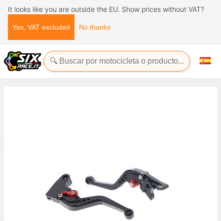
It looks like you are outside the EU. Show prices without VAT?
Yes, VAT excluded
No thanks
Inicio
Evotech-Performance
Triumph
Bonneville
Bonneville T100 Black
Palancas de freno de embrague Triumph Bonneville T100 Black
2017+ Evotech-performance