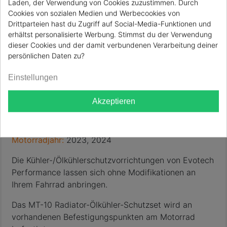
Beschreibung
Artikeldetails
Laden, der Verwendung von Cookies zuzustimmen. Durch
Cookies von sozialen Medien und Werbecookies von
Drittparteien hast du Zugriff auf Social-Media-Funktionen und
KÜHLERGRILL YAMAHA MT-10 SP 2023+
erhältst personalisierte Werbung. Stimmst du der Verwendung
EVOTECH-PERFORMANCE
dieser Cookies und der damit verbundenen Verarbeitung deiner
persönlichen Daten zu?
Referenz:
PRN013230-013231-02
Einstellungen
Marke:
EVOTECH-PERFORMANCE
Motorradmarke:
YAMAHA
Akzeptieren
Motorrad-Modell:
MT 10 SP
Motorradjahr:
2023, 2024
Die Kühler-/Ölkühlerschutzvorrichtungen von Evotech
Performance lassen sich ohne Modifikationen an
Ihrem Fahrrad anbringen.
Das MT-10 Radiator-Ölkühler-Schutzset wird an
vorhandenen Befestigungspunkten am Motorrad