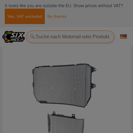
It looks like you are outside the EU. Show prices without VAT?
Yes, VAT excluded
No thanks
Startseite
Evotech-Performance
Yamaha
MT
MT 10 SP
Kühlergrill Yamaha MT-10 SP 2023+ Evotech-performance