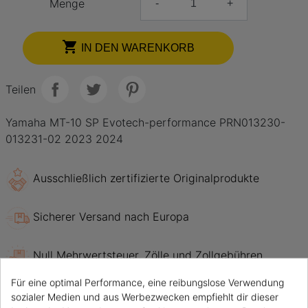
Menge
-
+

IN DEN WARENKORB
Teilen
Yamaha MT-10 SP Evotech-performance PRN013230-
013231-02 2023 2024
Ausschließlich zertifizierte Originalprodukte
Sicherer Versand nach Europa
Null Mehrwertsteuer, Zölle und Zollgebühren
Für eine optimal Performance, eine reibungslose Verwendung
sozialer Medien und aus Werbezwecken empfiehlt dir dieser