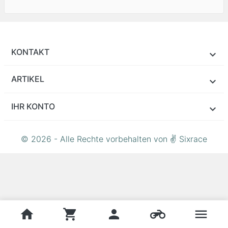
KONTAKT
ARTIKEL
IHR KONTO
© 2026 - Alle Rechte vorbehalten von ✌ Sixrace
home
shopping_cart
person
motorcycle
menu