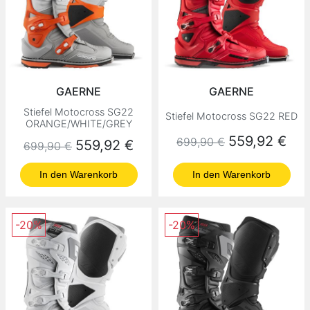
GAERNE
GAERNE
Stiefel Motocross SG22
Stiefel Motocross SG22 RED
ORANGE/WHITE/GREY
Normaler Preis
Preis
559,92 €
699,90 €
Normaler Preis
Preis
559,92 €
699,90 €
In den Warenkorb
In den Warenkorb
-20%
-20%