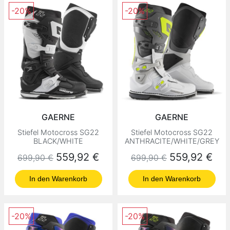
-20%
-20%
GAERNE
GAERNE
Stiefel Motocross SG22
Stiefel Motocross SG22
BLACK/WHITE
ANTHRACITE/WHITE/GREY
Normaler Preis
Preis
Normaler Preis
Preis
559,92 €
559,92 €
699,90 €
699,90 €
In den Warenkorb
In den Warenkorb
-20%
-20%