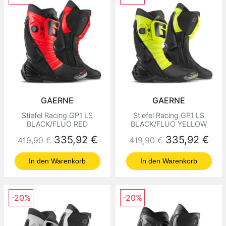
GAERNE
GAERNE
Stiefel Racing GP1 LS
Stiefel Racing GP1 LS
BLACK/FLUO RED
BLACK/FLUO YELLOW
Normaler Preis
Preis
Normaler Preis
Preis
335,92 €
335,92 €
419,90 €
419,90 €
In den Warenkorb
In den Warenkorb
-20%
-20%