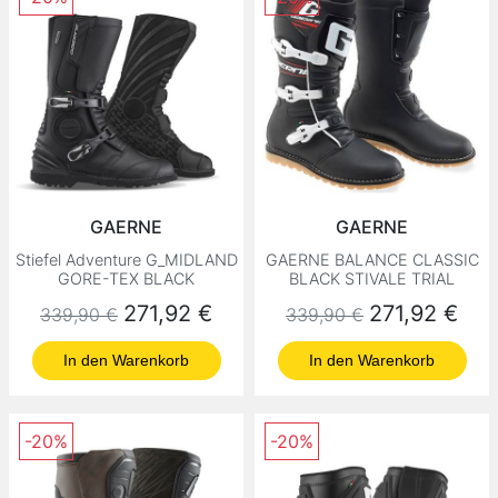
GAERNE
GAERNE
Stiefel Adventure G_MIDLAND
GAERNE BALANCE CLASSIC
GORE-TEX BLACK
BLACK STIVALE TRIAL
Normaler Preis
Preis
Normaler Preis
Preis
271,92 €
271,92 €
339,90 €
339,90 €
In den Warenkorb
In den Warenkorb
-20%
-20%