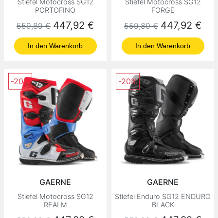
Stiefel Motocross SG12
Stiefel Motocross SG12
PORTOFINO
FORGE
Normaler Preis
Preis
Normaler Preis
Preis
447,92 €
447,92 €
559,89 €
559,89 €
In den Warenkorb
In den Warenkorb
-20%
-20%
GAERNE
GAERNE
Stiefel Motocross SG12
Stiefel Enduro SG12 ENDURO
REALM
BLACK