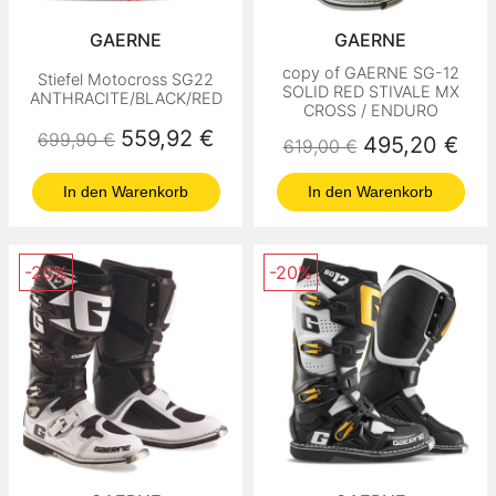
GAERNE
GAERNE
copy of GAERNE SG-12
Stiefel Motocross SG22
SOLID RED STIVALE MX
ANTHRACITE/BLACK/RED
CROSS / ENDURO
Normaler Preis
Preis
559,92 €
699,90 €
Normaler Preis
Preis
495,20 €
619,00 €
In den Warenkorb
In den Warenkorb
-20%
-20%