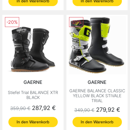
In den Warenkorb
In den Warenkorb
-20%
-20%
GAERNE
GAERNE
GAERNE BALANCE CLASSIC
Stiefel Trial BALANCE XTR
YELLOW BLACK STIVALE
BLACK
TRIAL
Normaler Preis
Preis
287,92 €
359,90 €
Normaler Preis
Preis
279,92 €
349,90 €
In den Warenkorb
In den Warenkorb