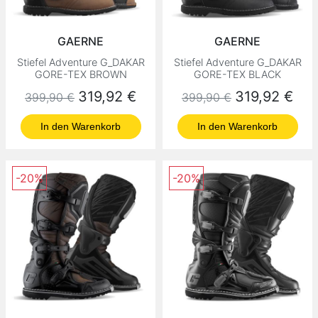
GAERNE
GAERNE
Stiefel Adventure G_DAKAR
Stiefel Adventure G_DAKAR
GORE-TEX BROWN
GORE-TEX BLACK
Normaler Preis
Preis
Normaler Preis
Preis
319,92 €
319,92 €
399,90 €
399,90 €
In den Warenkorb
In den Warenkorb
-20%
-20%