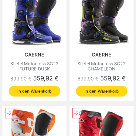
GAERNE
GAERNE
Stiefel Motocross SG22
Stiefel Motocross SG22
FUTURE DUSK
CHAMELEON
Normaler Preis
Preis
Normaler Preis
Preis
559,92 €
559,92 €
699,90 €
699,90 €
In den Warenkorb
In den Warenkorb
-20%
-20%