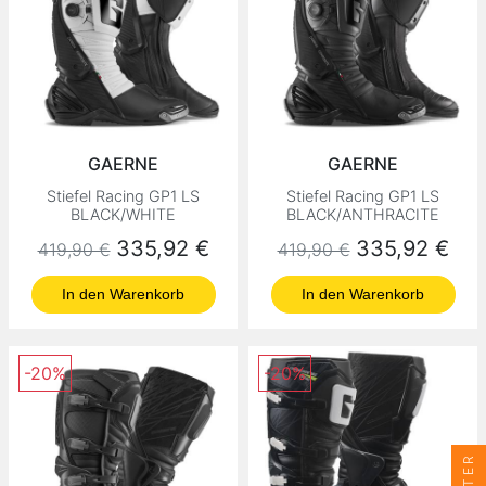
GAERNE
GAERNE
Stiefel Racing GP1 LS
Stiefel Racing GP1 LS
BLACK/WHITE
BLACK/ANTHRACITE
Normaler Preis
Preis
Normaler Preis
Preis
335,92 €
335,92 €
419,90 €
419,90 €
In den Warenkorb
In den Warenkorb
-20%
-20%
FILTER