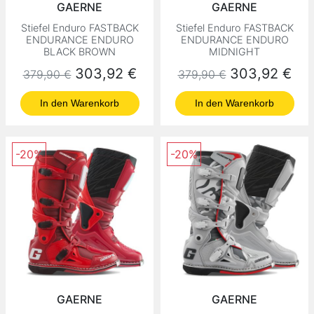
GAERNE
GAERNE
Stiefel Enduro FASTBACK
Stiefel Enduro FASTBACK
ENDURANCE ENDURO
ENDURANCE ENDURO
BLACK BROWN
MIDNIGHT
Normaler Preis
Preis
Normaler Preis
Preis
303,92 €
303,92 €
379,90 €
379,90 €
In den Warenkorb
In den Warenkorb
-20%
-20%
GAERNE
GAERNE