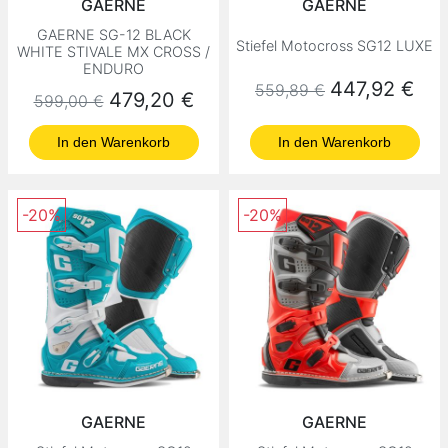
GAERNE
GAERNE
GAERNE SG-12 BLACK
Stiefel Motocross SG12 LUXE
WHITE STIVALE MX CROSS /
ENDURO
Normaler Preis
Preis
447,92 €
559,89 €
Normaler Preis
Preis
479,20 €
599,00 €
In den Warenkorb
In den Warenkorb
-20%
-20%
GAERNE
GAERNE