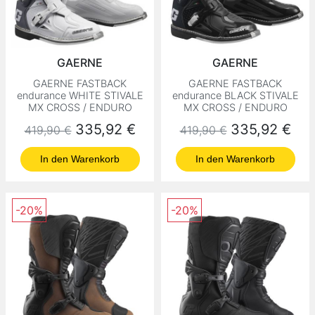
GAERNE
GAERNE
GAERNE FASTBACK
GAERNE FASTBACK
endurance WHITE STIVALE
endurance BLACK STIVALE
MX CROSS / ENDURO
MX CROSS / ENDURO
Normaler Preis
Preis
Normaler Preis
Preis
335,92 €
335,92 €
419,90 €
419,90 €
In den Warenkorb
In den Warenkorb
-20%
-20%