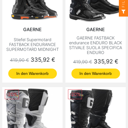
GAERNE
GAERNE
GAERNE FASTBACK
Stiefel Supermotard
endurance ENDURO BLACK
FASTBACK ENDURANCE
STIVALE SUOLA SPECIFICA
SUPERMOTARD MIDNIGHT
ENDURO
Normaler Preis
Preis
335,92 €
419,90 €
Normaler Preis
Preis
335,92 €
419,90 €
In den Warenkorb
In den Warenkorb
-20%
-20%