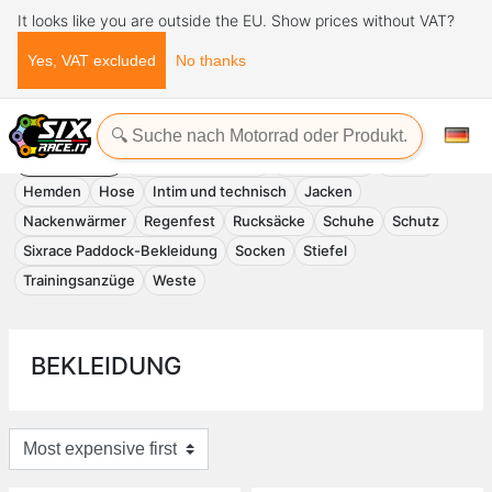
It looks like you are outside the EU. Show prices without VAT?
Yes, VAT excluded
No thanks
Startseite
Bekleidung
BEKLEIDUNG
Brillen und Masken
Handschuhe
Helme
Hemden
Hose
Intim und technisch
Jacken
Nackenwärmer
Regenfest
Rucksäcke
Schuhe
Schutz
Sixrace Paddock-Bekleidung
Socken
Stiefel
Trainingsanzüge
Weste
BEKLEIDUNG