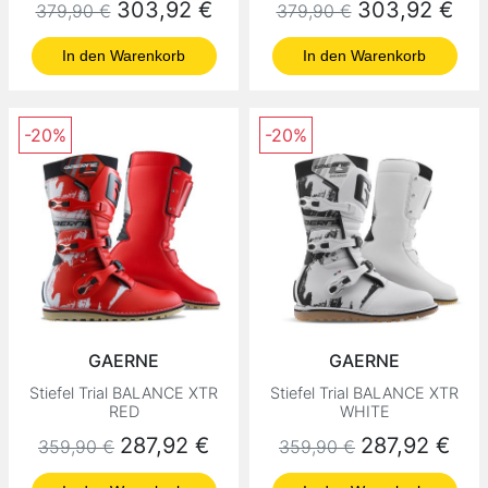
Normaler Preis
Preis
Normaler Preis
Preis
303,92 €
303,92 €
379,90 €
379,90 €
In den Warenkorb
In den Warenkorb
-20%
-20%
GAERNE
GAERNE
Stiefel Trial BALANCE XTR
Stiefel Trial BALANCE XTR
RED
WHITE
Normaler Preis
Preis
Normaler Preis
Preis
287,92 €
287,92 €
359,90 €
359,90 €