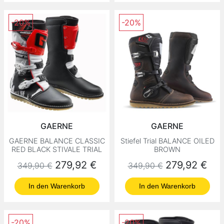
-20%
-20%
GAERNE
GAERNE
GAERNE BALANCE CLASSIC
Stiefel Trial BALANCE OILED
RED BLACK STIVALE TRIAL
BROWN
Normaler Preis
Preis
Normaler Preis
Preis
279,92 €
279,92 €
349,90 €
349,90 €
In den Warenkorb
In den Warenkorb
-20%
-20%