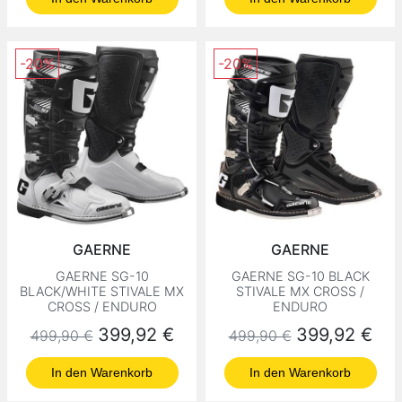
-20%
-20%
GAERNE
GAERNE
GAERNE SG-10
GAERNE SG-10 BLACK
BLACK/WHITE STIVALE MX
STIVALE MX CROSS /
CROSS / ENDURO
ENDURO
Normaler Preis
Preis
Normaler Preis
Preis
399,92 €
399,92 €
499,90 €
499,90 €
In den Warenkorb
In den Warenkorb