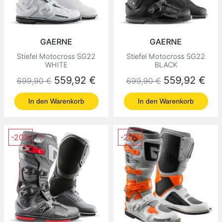
GAERNE
GAERNE
Stiefel Motocross SG22
Stiefel Motocross SG22
WHITE
BLACK
Normaler Preis
Preis
Normaler Preis
Preis
559,92 €
559,92 €
699,90 €
699,90 €
In den Warenkorb
In den Warenkorb
-20%
-20%