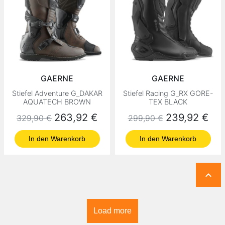
GAERNE
GAERNE
Stiefel Adventure G_DAKAR
Stiefel Racing G_RX GORE-
AQUATECH BROWN
TEX BLACK
Normaler Preis
Preis
Normaler Preis
Preis
263,92 €
239,92 €
329,90 €
299,90 €
In den Warenkorb
In den Warenkorb

Load more