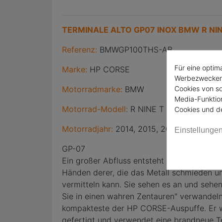
TERMINALE ALTO GP07 INOX BMW R NIN
Referenz:
BMWGP100THS-AB
Für eine optim
Marke:
HP CORSE
Werbezwecken 
Cookies von so
Motorradmarke:
BMW
Media-Funktion
Motorrad-Modell:
R NINE T
Cookies und d
Motorradjahr:
2014, 2015, 2016
Einstellunge
GP-07
Ein großer Abfluss entsteht niemals zufäll
Händen derer, die das Metall schmieden un
vermitteln kann. Sie sehen es an und sehen
Sie in einen wahren Zentauren" verwandeln
kompakteste der HP CORSE-Auspuffe. Er wu
gefertigt und verwendet eine brandneue Te