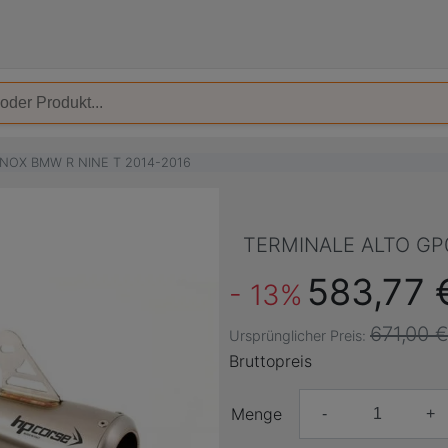
INOX BMW R NINE T 2014-2016
TERMINALE ALTO GP0
583,77 
- 13%
671,00 €
Ursprünglicher Preis:
Bruttopreis
Menge
-
+