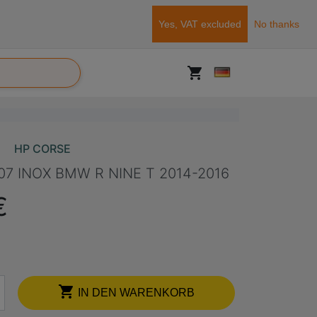
Yes, VAT excluded
No thanks
shopping_cart
HP CORSE
7 INOX BMW R NINE T 2014-2016
€

IN DEN WARENKORB