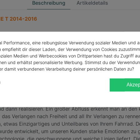
Beschreibung
Artikeldetails
E T 2014-2016
al Performance, eine reibungslose Verwendung sozialer Medien und 
empfiehlt dir dieser Laden, der Verwendung von Cookies zuzustimm
zialen Medien und Werbecookies von Drittparteien hast du Zugriff au
en und erhältst personalisierte Werbung. Stimmst du der Verwendun
er damit verbundenen Verarbeitung deiner persönlichen Daten zu?
n
Akzep
ig. Es kommt aus dem Traum derer, die es sich vorstellen, 
d dann realisieren. Ein großer Abfluss erkennt man an den
 das Verlangen nach Freiheit und all Ihr Verlangen zu renne
, etwas Einzigartiges und Unteilbares von Ihrem Fahrrad. D
rde entwickelt, um unseren Kunden starke Emotionen zu gar
chnologie, die geschwungene und weiche Linien liefert. Die