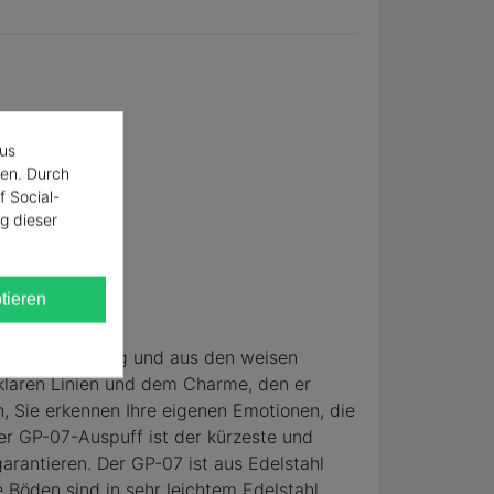
aus
en. Durch
f Social-
g dieser
tieren
aus der Erfahrung und aus den weisen
 klaren Linien und dem Charme, den er
n, Sie erkennen Ihre eigenen Emotionen, die
er GP-07-Auspuff ist der kürzeste und
antieren. Der GP-07 ist aus Edelstahl
 Böden sind in sehr leichtem Edelstahl