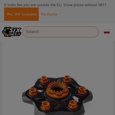
It looks like you are outside the EU. Show prices without VAT?
Yes, VAT excluded
No thanks
Strona główna
Części zapasowe
Przenoszenie
Korony
Kit portacorona, dadi corona e dado portacorona Ktm 1290
Superduke R / GT