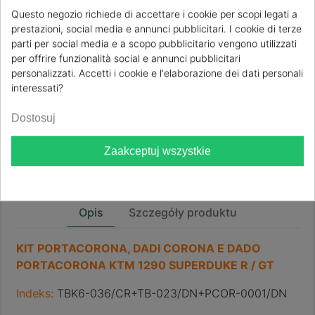
Questo negozio richiede di accettare i cookie per scopi legati a
Evotech KIT-PCOR-0001 KTM 1290 Super Duke GT 2016
prestazioni, social media e annunci pubblicitari. I cookie di terze
2017 2018 2019 2020 2021 2022 2023 2024 2025
parti per social media e a scopo pubblicitario vengono utilizzati
per offrire funzionalità social e annunci pubblicitari
personalizzati. Accetti i cookie e l'elaborazione dei dati personali
Tylko certyfikowane oryginalne produkty
interessati?
Bezpieczna wysyłka do Europy
Dostosuj
Zaakceptuj wszystkie
Zerowy podatek VAT, cła i podatki celne
Opis
Szczegóły produktu
KIT PORTACORONA, DADI CORONA E DADO
PORTACORONA KTM 1290 SUPERDUKE R / GT
Indeks:
TBK6-036/CR+TB-023/DN+PCOR-0001/DN