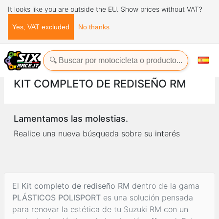
It looks like you are outside the EU. Show prices without VAT?
Yes, VAT excluded
No thanks
Inicio
Carenados y plásticos
PLÁSTICOS POLISPORT
Réplicas de plásticos - SUZUKI
Kit completo de rediseño RM
KIT COMPLETO DE REDISEÑO RM
Lamentamos las molestias.
Realice una nueva búsqueda sobre su interés
El
Kit completo de rediseño RM
dentro de la gama
PLÁSTICOS POLISPORT
es una solución pensada
para renovar la estética de tu Suzuki RM con un