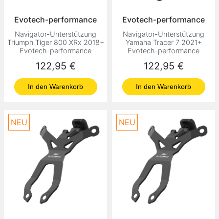
Evotech-performance
Evotech-performance
Navigator-Unterstützung
Navigator-Unterstützung
Triumph Tiger 800 XRx 2018+
Yamaha Tracer 7 2021+
Evotech-performance
Evotech-performance
Preis
Preis
122,95 €
122,95 €
In den Warenkorb
In den Warenkorb
NEU
NEU