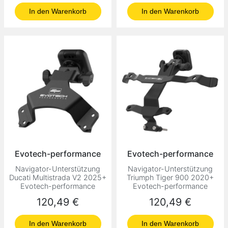
In den Warenkorb
In den Warenkorb
Evotech-performance
Evotech-performance
Navigator-Unterstützung
Navigator-Unterstützung
Ducati Multistrada V2 2025+
Triumph Tiger 900 2020+
Evotech-performance
Evotech-performance
Preis
Preis
120,49 €
120,49 €
In den Warenkorb
In den Warenkorb