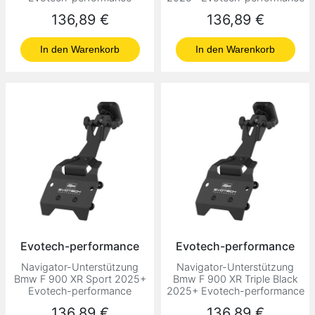
Preis
Preis
136,89 €
136,89 €
In den Warenkorb
In den Warenkorb
Evotech-performance
Evotech-performance
Navigator-Unterstützung
Navigator-Unterstützung
Bmw F 900 XR Sport 2025+
Bmw F 900 XR Triple Black
Evotech-performance
2025+ Evotech-performance
Preis
Preis
136,89 €
136,89 €