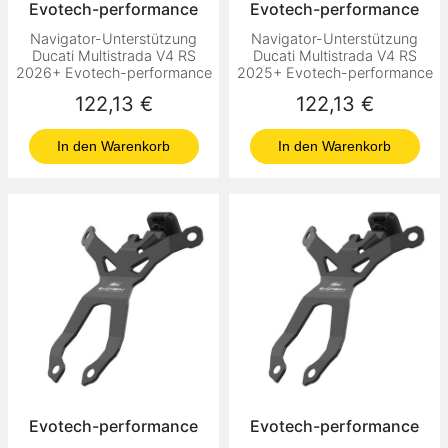
Evotech-performance
Evotech-performance
Navigator-Unterstützung
Navigator-Unterstützung
Ducati Multistrada V4 RS
Ducati Multistrada V4 RS
2026+ Evotech-performance
2025+ Evotech-performance
Preis
Preis
122,13 €
122,13 €
In den Warenkorb
In den Warenkorb
Evotech-performance
Evotech-performance