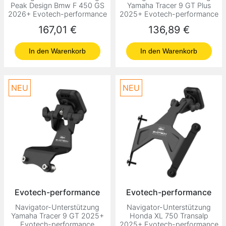
Peak Design Bmw F 450 GS
Yamaha Tracer 9 GT Plus
2026+ Evotech-performance
2025+ Evotech-performance
Preis
Preis
167,01 €
136,89 €
In den Warenkorb
In den Warenkorb
NEU
NEU
Evotech-performance
Evotech-performance
Navigator-Unterstützung
Navigator-Unterstützung
Yamaha Tracer 9 GT 2025+
Honda XL 750 Transalp
Evotech-performance
2025+ Evotech-performance