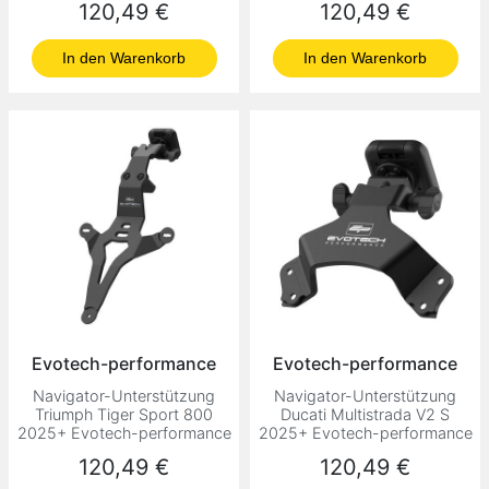
Preis
Preis
120,49 €
120,49 €
In den Warenkorb
In den Warenkorb
Evotech-performance
Evotech-performance
Navigator-Unterstützung
Navigator-Unterstützung
Triumph Tiger Sport 800
Ducati Multistrada V2 S
2025+ Evotech-performance
2025+ Evotech-performance
Preis
Preis
120,49 €
120,49 €