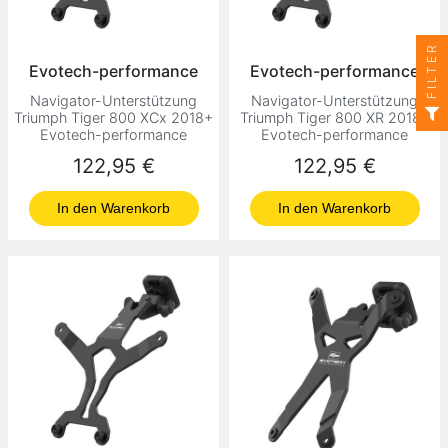
FILTER
Evotech-performance
Evotech-performance
Navigator-Unterstützung
Navigator-Unterstützung
Triumph Tiger 800 XCx 2018+
Triumph Tiger 800 XR 2018+
Evotech-performance
Evotech-performance
Preis
Preis
122,95 €
122,95 €
In den Warenkorb
In den Warenkorb