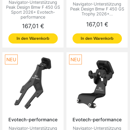
Navigator-Unterstützung
Navigator-Unterstützung
Peak Design Bmw F 450 GS
Peak Design Bmw F 450 GS
Sport 2026+ Evotech-
Trophy 2026+...
performance
Preis
167,01 €
Preis
167,01 €
In den Warenkorb
In den Warenkorb
NEU
NEU
Evotech-performance
Evotech-performance
Navigator-Unterstützung
Navigator-Unterstützung