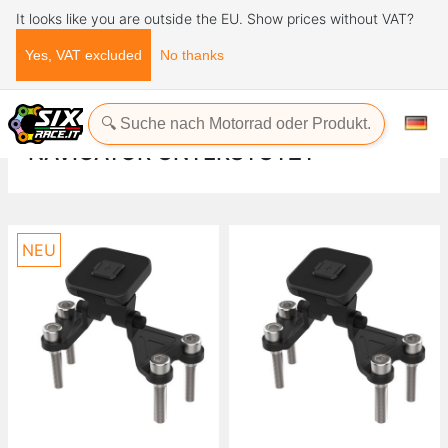
It looks like you are outside the EU. Show prices without VAT?
Yes, VAT excluded
No thanks
Startseite
Zubehör
Navigator unterstützt
NAVIGATOR UNTERSTÜTZT
NEU