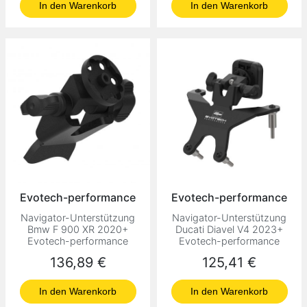
In den Warenkorb
In den Warenkorb
Evotech-performance
Evotech-performance
Navigator-Unterstützung
Navigator-Unterstützung
Bmw F 900 XR 2020+
Ducati Diavel V4 2023+
Evotech-performance
Evotech-performance
Preis
Preis
136,89 €
125,41 €
In den Warenkorb
In den Warenkorb