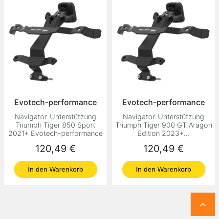
Evotech-performance
Evotech-performance
Navigator-Unterstützung
Navigator-Unterstützung
Triumph Tiger 850 Sport
Triumph Tiger 900 GT Aragon
2021+ Evotech-performance
Edition 2023+...
Preis
Preis
120,49 €
120,49 €
In den Warenkorb
In den Warenkorb
