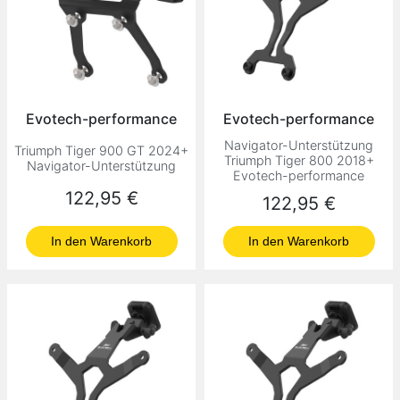
Evotech-performance
Evotech-performance
Navigator-Unterstützung
Triumph Tiger 900 GT 2024+
Triumph Tiger 800 2018+
Navigator-Unterstützung
Evotech-performance
Preis
122,95 €
Preis
122,95 €
In den Warenkorb
In den Warenkorb