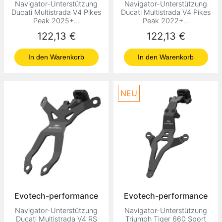
Navigator-Unterstützung
Navigator-Unterstützung
Ducati Multistrada V4 Pikes
Ducati Multistrada V4 Pikes
Peak 2025+...
Peak 2022+...
Preis
Preis
122,13 €
122,13 €
In den Warenkorb
In den Warenkorb
NEU
Evotech-performance
Evotech-performance
Navigator-Unterstützung
Navigator-Unterstützung
Ducati Multistrada V4 RS
Triumph Tiger 660 Sport