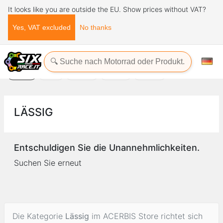
It looks like you are outside the EU. Show prices without VAT?
Yes, VAT excluded
No thanks
Startseite
ACERBIS Store
Lässig
LÄSSIG
Lässig
Lässig jr.
SP-Club
Zubehör
LÄSSIG
Entschuldigen Sie die Unannehmlichkeiten.
Suchen Sie erneut
Die Kategorie
Lässig
im ACERBIS Store richtet sich