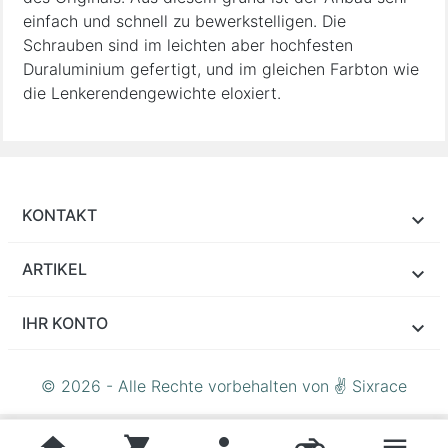
einfach und schnell zu bewerkstelligen. Die
Schrauben sind im leichten aber hochfesten
Duraluminium gefertigt, und im gleichen Farbton wie
die Lenkerendengewichte eloxiert.
KONTAKT
ARTIKEL
IHR KONTO
© 2026 - Alle Rechte vorbehalten von ✌ Sixrace
home
shopping_cart
person
motorcycle
menu